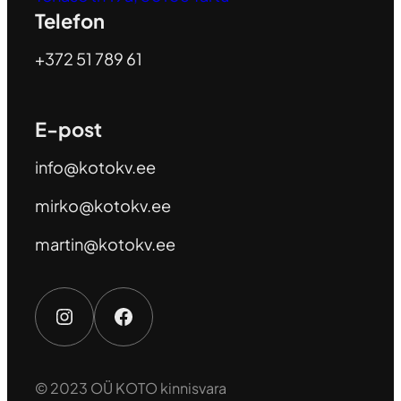
Telefon
+372 51 789 61
E-post
info@kotokv.ee
mirko@kotokv.ee
martin@kotokv.ee
© 2023 OÜ KOTO kinnisvara